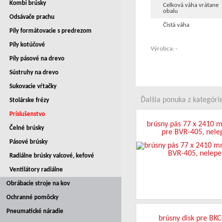
Kombi brúsky
Celková váha vrátane
obalu
Odsávače prachu
Čistá váha
Píly formátovacie s predrezom
Píly kotúčové
Výrobca: -
Píly pásové na drevo
Sústruhy na drevo
Sukovacie vŕtačky
Ďalšia ponuka z kategórie
Stolárske frézy
Príslušenstvo
brúsny pás 77 x 2410 
Čelné brúsky
pre BVR-405, nele
Pásové brúsky
Radiálne brúsky valcové, kefové
Ventilátory radiálne
Obrábacie stroje na kov
Ochranné pomôcky
Pneumatické náradie
brúsny disk pre BKC