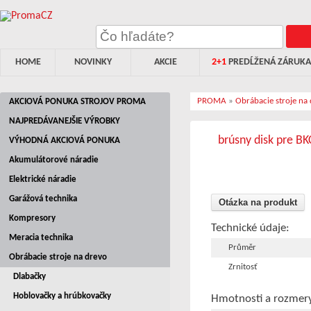
HOME
NOVINKY
AKCIE
2+1
PREDĹŽENÁ ZÁRUKA
PROMA
»
Obrábacie stroje na
AKCIOVÁ PONUKA STROJOV PROMA
NAJPREDÁVANEJŠIE VÝROBKY
brúsny disk pre B
VÝHODNÁ AKCIOVÁ PONUKA
Akumulátorové náradie
Elektrické náradie
Garážová technika
Otázka na produkt
Kompresory
Technické údaje:
Meracia technika
Průměr
Obrábacie stroje na drevo
Zrnitosť
Dlabačky
Hoblovačky a hrúbkovačky
Hmotnosti a rozmer