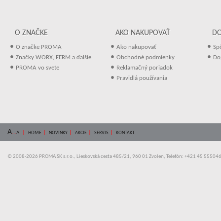
O ZNAČKE
AKO NAKUPOVAŤ
D
•
•
•
O značke PROMA
Ako nakupovať
Sp
•
•
•
Značky WORX, FERM a ďalšie
Obchodné podmienky
Do
•
•
PROMA vo svete
Reklamačný poriadok
•
Pravidlá používania
A
...
|
|
|
|
|
A
HOME
NOVINKY
AKCIE
SERVIS
KONTAKT
© 2008-2026 PROMA SK s.r.o., Lieskovská cesta 485/21, 960 01 Zvolen, Telefón: +421 45 55504