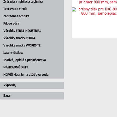
Zváracia a nabíjacia technika
priemer 800 mm, samo
zr. 60
Tvarovacie stroje
Zahradná technika
Pílové pásy
Výrobky FERM INDUSTRIAL
Výrobky značky ROXTA
Výrobky značky WORKSITE
Lasery čistiace
Mazivá, lepidlá a príslušenstvo
NÁHRADNÉ DIELY
NOVÉ! Nádrže na dažďovú vodu
Výpredaj
Bazár