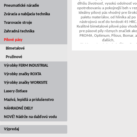
dlhšiu životnosť, vysokú odolnosť vo
Pneumatické náradie
opotrebovaniu a pokojnejší beh v rez
Ideálny pílový pás vhodný pre širok
Zváracia a nabíjacia technika
paletu materiálov, od hliníka až po
nástrojovú oceľ do tvrdosti 45 HRC
Tvarovacie stroje
Kvalitné bimetalové pílové pásy vhod
pre pásové píly rôznych značiek ak
Zahradná technika
PROMA, Optimum, Pilous, Bomar, 
Pílové pásy
ďalších,
Stačí si len vybrať vhodnú dĺžku pílov
Bimetalové
pásu.
Pružinové
Výrobky FERM INDUSTRIAL
Výrobky značky ROXTA
Výrobky značky WORKSITE
Lasery čistiace
Mazivá, lepidlá a príslušenstvo
NÁHRADNÉ DIELY
NOVÉ! Nádrže na dažďovú vodu
Výpredaj