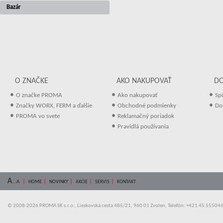
Bazár
O ZNAČKE
AKO NAKUPOVAŤ
D
•
•
•
O značke PROMA
Ako nakupovať
Sp
•
•
•
Značky WORX, FERM a ďalšie
Obchodné podmienky
Do
•
•
PROMA vo svete
Reklamačný poriadok
•
Pravidlá používania
A
...
|
|
|
|
|
A
HOME
NOVINKY
AKCIE
SERVIS
KONTAKT
© 2008-2026 PROMA SK s.r.o., Lieskovská cesta 485/21, 960 01 Zvolen, Telefón: +421 45 55504