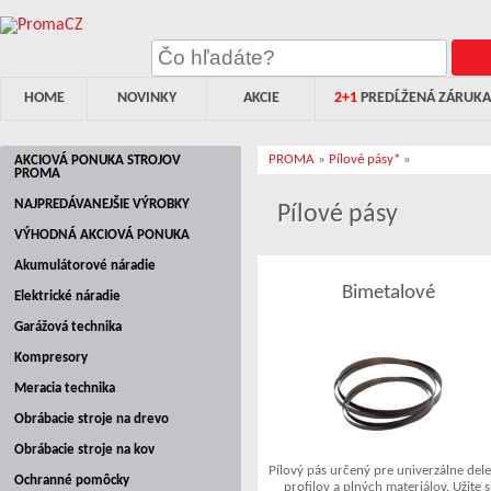
HOME
NOVINKY
AKCIE
2+1
PREDĹŽENÁ ZÁRUKA
PROMA
»
Pílové pásy*
»
AKCIOVÁ PONUKA STROJOV
PROMA
NAJPREDÁVANEJŠIE VÝROBKY
Pílové pásy
VÝHODNÁ AKCIOVÁ PONUKA
Akumulátorové náradie
Bimetalové
Elektrické náradie
Garážová technika
Kompresory
Meracia technika
Obrábacie stroje na drevo
Obrábacie stroje na kov
Pílový pás určený pre univerzálne dele
Ochranné pomôcky
profilov a plných materiálov. Užite s