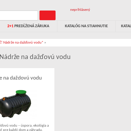
neprihlásený
2+1
PREDĹŽENÁ ZÁRUKA
KATALÓG NA STIAHNUTIE
KATA
! Nádrže na dažďovú vodu*
»
Nádrže na dažďovú vodu
e na daždovú vodu
žďovú vodu – úspora, ekológia a
sť pre každý dom a záhradu.