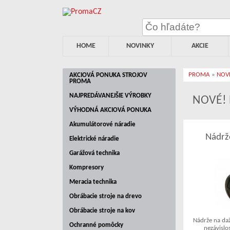
HOME
NOVINKY
AKCIE
PROMA
»
NOVÉ
AKCIOVÁ PONUKA STROJOV
PROMA
NAJPREDÁVANEJŠIE VÝROBKY
NOVÉ! 
VÝHODNÁ AKCIOVÁ PONUKA
Akumulátorové náradie
Nádrž
Elektrické náradie
Garážová technika
Kompresory
Meracia technika
Obrábacie stroje na drevo
Obrábacie stroje na kov
Nádrže na da
Ochranné pomôcky
nezávislo