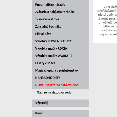
Pneumatické náradie
Zber daž
najefektívnejš
Zváracia a nabíjacia technika
pitnej vody, 
životné pros
Tvarovacie stroje
umožňujú be
úžitkovej 
Zahradná technika
zavlažovan
Pílové pásy
umývanie áut,
účely v d
Výrobky FERM INDUSTRIAL
V našej ponuk
Výrobky značky ROXTA
ploché n
kompaktných r
Výrobky značky WORKSITE
veľkokapacitné
a priemyseln
Lasery čistiace
kvalitných mat
tlaku pôd
Mazivá, lepidlá a príslušenstvo
dlhod
NÁHRADNÉ DIELY
Vyberte si sp
NOVÉ! Nádrže na dažďovú vodu
šetriť vodu,
Nádrže na daždovú vodu
Výpredaj
Bazár