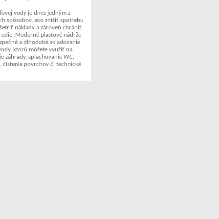
ďovej vody je dnes jedným z
ích spôsobov, ako znížiť spotrebu
ušetriť náklady a zároveň chrániť
tredie. Moderné plastové nádrže
zpečné a dlhodobé skladovanie
vody, ktorú môžete využiť na
ie záhrady, splachovanie WC,
 čistenie povrchov či technické
omácnosti aj v prevádzkach.
e nájdete podzemné, nadzemné aj
ádrže rôznych objemov – od
iešení pre menšie pozemky až po
 systémy pre rodinné domy, firmy
é objekty. Nádrže sú vyrobené z
eriálov s vysokou odolnosťou voči
y, poveternostným vplyvom a
obému uloženiu v zemi.
oľahlivú nádrž, ktorá vám pomôže
 peniaze aj životné prostredie.