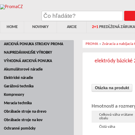
HOME
NOVINKY
AKCIE
2+1
PREDĹŽENÁ ZÁRUKA
PROMA
»
Zváracia a nabíjacia
AKCIOVÁ PONUKA STROJOV PROMA
NAJPREDÁVANEJŠIE VÝROBKY
elektródy bázické 
VÝHODNÁ AKCIOVÁ PONUKA
Akumulátorové náradie
Elektrické náradie
Garážová technika
Otázka na produkt
Kompresory
Meracia technika
Hmotnosti a rozmer
Obrábacie stroje na drevo
Celková váha vrátane
obalu
Obrábacie stroje na kov
Čistá váha
Ochranné pomôcky