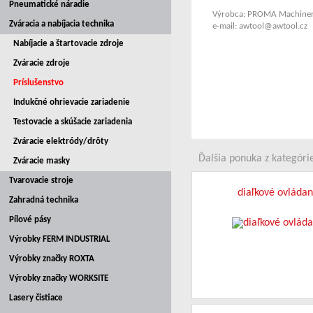
Pneumatické náradie
Výrobca: PROMA Machinery
Zváracia a nabíjacia technika
e-mail: awtool@awtool.cz
Nabíjacie a štartovacie zdroje
Zváracie zdroje
Príslušenstvo
Indukčné ohrievacie zariadenie
Testovacie a skúšacie zariadenia
Zváracie elektródy/drôty
Ďalšia ponuka z kategórie
Zváracie masky
Tvarovacie stroje
diaľkové ovládan
Zahradná technika
Pílové pásy
Výrobky FERM INDUSTRIAL
Výrobky značky ROXTA
Výrobky značky WORKSITE
Lasery čistiace