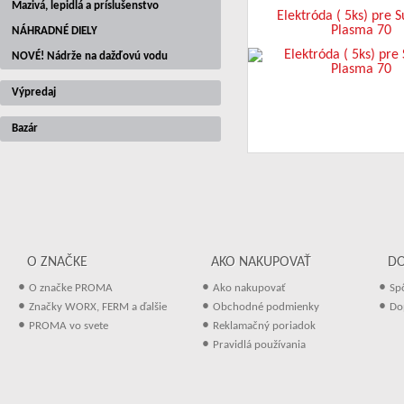
Mazivá, lepidlá a príslušenstvo
Elektróda ( 5ks) pre 
Plasma 70
NÁHRADNÉ DIELY
NOVÉ! Nádrže na dažďovú vodu
Výpredaj
Bazár
O ZNAČKE
AKO NAKUPOVAŤ
D
•
•
•
O značke PROMA
Ako nakupovať
Sp
•
•
•
Značky WORX, FERM a ďalšie
Obchodné podmienky
Do
•
•
PROMA vo svete
Reklamačný poriadok
•
Pravidlá používania