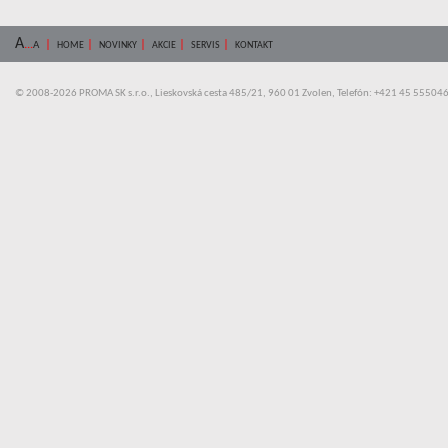
A
...
|
|
|
|
|
A
HOME
NOVINKY
AKCIE
SERVIS
KONTAKT
© 2008-2026 PROMA SK s.r.o., Lieskovská cesta 485/21, 960 01 Zvolen, Telefón: +421 45 55504