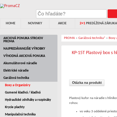
HOME
NOVINKY
AKCIE
2+1
PREDĹŽENÁ ZÁRUKA
PROMA
»
Garážová technika*
»
Boxy 
AKCIOVÁ PONUKA STROJOV
PROMA
NAJPREDÁVANEJŠIE VÝROBKY
KP-15T Plastový box s 
VÝHODNÁ AKCIOVÁ PONUKA
Akumulátorové náradie
Elektrické náradie
Garážová technika
Otázka na produkt
Boxy a Organizéry
Gumené kladivá / kladivá
Plastový kufor na náradie s hlin
Hydraulické zdviháky a rozpináky
rohov.
Krycie plachty
vo veku 3 oddelené priesto
Manipulačná technika