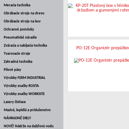
Meracia technika
Obrábacie stroje na drevo
Obrábacie stroje na kov
Ochranné pomôcky
Pneumatické náradie
Zváracia a nabíjacia technika
PO-12E Organizér prepážko
Tvarovacie stroje
Zahradná technika
Pílové pásy
Výrobky FERM INDUSTRIAL
Výrobky značky ROXTA
Výrobky značky WORKSITE
Lasery čistiace
Mazivá, lepidlá a príslušenstvo
NÁHRADNÉ DIELY
NOVÉ! Nádrže na dažďovú vodu