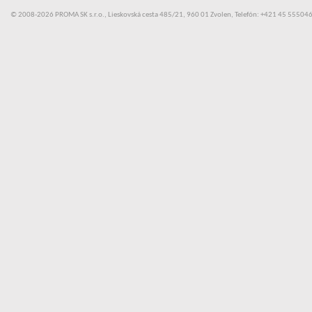
© 2008-2026 PROMA SK s.r.o., Lieskovská cesta 485/21, 960 01 Zvolen, Telefón: +421 45 55504