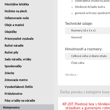
vyberateľná vnútorná poli
Montážne lehátka
hliníkové držadlo kufra
Nožnice na plech
gumové ochrany spodných
Odlamovacie nože
Technické údaje:
Oleje a mazivá
Rozmery (d x š x v)
Olejničky
Nosnosť
Priemyselné vysávače
Ručné náradie
Hmotnosti a rozmery:
Ručné píly
Celková váha vrátane obalu
Sady náradia, vrtáky
Čistá váha
Sponkovačky
Zvierky
Výrobca: -
Zvinovacie metre
Vysokotlakové čističe
Ďalšia ponuka z kategórie boxy 
Príslušenstvo
Pásy a tašky na náradie
KP-20T Plastový box s hliníko
Kompresory
držadlom a gumenými rohm