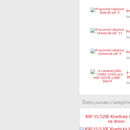
Pr
Ob
Pr
Ob
Pr
Ob
4-
3
Ob
Ďalšia ponuka z kategórie
KSP-15/520E Kinetická 
na drevo