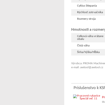
Cyklus štiepania
Rýchlosť zotrvačníka
Rozmery stroja
Hmotnosti a rozmer
Celková váha vrátane
obalu
Čistá váha
Šírka/Výška/Hĺbka
Výrobca: PROMA Machinery
e-mail: awtool@awtool.cz
Príslušenstvo k KS
Pr
Ob