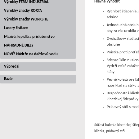
Hlavné výhody:
Výrobky FERM INDUSTRIAL
Výrobky značky ROXTA
Rýchlosť štiepania,
sekúnd
Výrobky značky WORKSITE
Jednoduchá obsluha,
Lasery čistiace
aby za vás urobila 
Mazivá, lepidlá a príslušenstvo
Dvojpákový riadiac
obsluhe
NÁHRADNÉ DIELY
Poistka proti preť
NOVÉ! Nádrže na dažďovú vodu
Štiepací klin z kale
Vydrží veľké zaťaže
Výpredaj
kláty
Bazár
Pevné kolesá pre ľ
napríklad na štrku
Bezpečnostná kliet
kinetickej štiepačk
Prídavný stôl s ma
Súčasť balenia kinetickej š
klietka, prídavný stôl