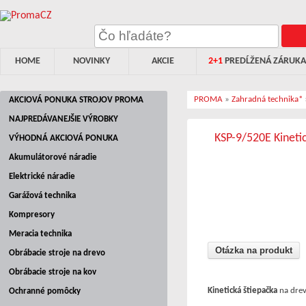
HOME
NOVINKY
AKCIE
2+1
PREDĹŽENÁ ZÁRUKA
PROMA
»
Zahradná technika*
AKCIOVÁ PONUKA STROJOV PROMA
NAJPREDÁVANEJŠIE VÝROBKY
KSP-9/520E Kineti
VÝHODNÁ AKCIOVÁ PONUKA
Akumulátorové náradie
Elektrické náradie
Garážová technika
Kompresory
Meracia technika
Otázka na produkt
Obrábacie stroje na drevo
Obrábacie stroje na kov
Kinetická štiepačka
na dr
Ochranné pomôcky