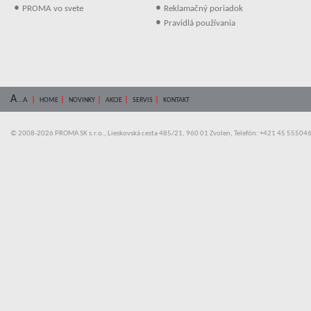
•
•
PROMA vo svete
Reklamačný poriadok
•
Pravidlá používania
A
...
|
|
|
|
|
A
HOME
NOVINKY
AKCIE
SERVIS
KONTAKT
© 2008-2026 PROMA SK s.r.o., Lieskovská cesta 485/21, 960 01 Zvolen, Telefón: +421 45 55504