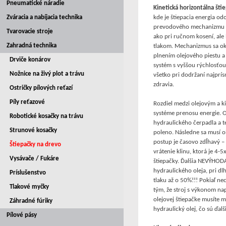
Pneumatické náradie
Kinetická horizontálna šti
Zváracia a nabíjacia technika
kde je štiepacia energia o
prevodového mechanizmu t
Tvarovacie stroje
ako pri ručnom kosení, ale
Zahradná technika
tlakom. Mechanizmus sa ok
plnením olejového piestu a
Drviče konárov
systém s vyššou rýchlosťou
Nožnice na živý plot a trávu
všetko pri dodržaní najprí
zdravia.
Ostričky pílových reťazí
Píly reťazové
Rozdiel medzi olejovým a k
systéme prenosu energie. 
Robotické kosačky na trávu
hydraulického čerpadla a t
Strunové kosačky
poleno. Následne sa musí ole
postup je časovo zdĺhavý – 
Štiepačky na drevo
vrátenie klinu, ktorá je 4-5
Vysávače / Fukáre
štiepačky. Ďalšia NEVÝHODA 
hydraulického oleja, pri dl
Príslušenstvo
tlaku až o 50%!!! Pokiaľ ne
Tlakové myčky
tým, že stroj s výkonom na
olejovej štiepačke musíte 
Záhradné fúriky
hydraulický olej, čo sú ďal
Pílové pásy