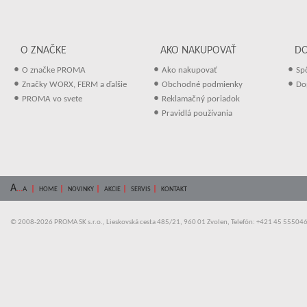
O ZNAČKE
AKO NAKUPOVAŤ
D
•
•
•
O značke PROMA
Ako nakupovať
Sp
•
•
•
Značky WORX, FERM a ďalšie
Obchodné podmienky
Do
•
•
PROMA vo svete
Reklamačný poriadok
•
Pravidlá používania
A
...
|
|
|
|
|
A
HOME
NOVINKY
AKCIE
SERVIS
KONTAKT
© 2008-2026 PROMA SK s.r.o., Lieskovská cesta 485/21, 960 01 Zvolen, Telefón: +421 45 55504