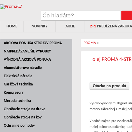
HOME
NOVINKY
AKCIE
2+1
PREDĹŽENÁ ZÁRUKA
PROMA
»
AKCIOVÁ PONUKA STROJOV PROMA
NAJPREDÁVANEJŠIE VÝROBKY
olej PROMA 4-STR
VÝHODNÁ AKCIOVÁ PONUKA
Akumulátorové náradie
Elektrické náradie
Garážová technika
Otázka na produkt
Kompresory
Meracia technika
Vysoko výkonný multigraduáln
Obrábacie stroje na drevo
motory záhradnej a malej po
Obrábacie stroje na kov
Vhodné najmä pre vysokootáč
Ochranné pomôcky
malej poľnohospodárskej techn