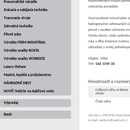
multifunkčných malých poľnoh
Pneumatické náradie
celoročnej prevádzke.
Zváracia a nabíjacia technika
Tvarovacie stroje
Viacrozsahové mimoriadne vý
hydrogenačne rafinovaných zá
Zahradná technika
prísad s vysokou ochranou mo
Pílové pásy
čistotu piestu, nízku spotre
roka a dlhú životnosť motora
Výrobky FERM INDUSTRIAL
záhradnej a malej poľnohospo
Výrobky značky ROXTA
Objem 1liter
Výrobky značky WORKSITE
TYP:
SAE 10W-30
Lasery čistiace
Mazivá, lepidlá a príslušenstvo
Hmotnosti a rozmer
NÁHRADNÉ DIELY
Celková váha vrátane
NOVÉ! Nádrže na dažďovú vodu
obalu
Čistá váha
Výpredaj
Bazár
Výrobca: PROMA Machinery
e-mail: awtool@awtool.cz