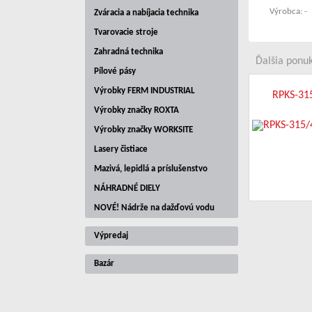
Výrobca: -
Zváracia a nabíjacia technika
Tvarovacie stroje
Zahradná technika
Ďalšia ponuk
Pílové pásy
Výrobky FERM INDUSTRIAL
RPKS-315
Výrobky značky ROXTA
Výrobky značky WORKSITE
Lasery čistiace
Mazivá, lepidlá a príslušenstvo
NÁHRADNÉ DIELY
NOVÉ! Nádrže na dažďovú vodu
Výpredaj
Bazár