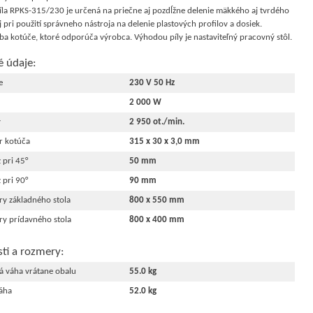
la RPKS-315/230 je určená na priečne aj pozdĺžne delenie mäkkého aj tvrdého
aj pri použití správneho nástroja na delenie plastových profilov a dosiek.
iba kotúče, ktoré odporúča výrobca. Výhodou píly je nastaviteľný pracovný stôl.
é údaje:
e
230 V 50 Hz
2 000 W
y
2 950 ot./min.
r kotúča
315 x 30 x 3,0 mm
 pri 45°
50 mm
 pri 90°
90 mm
y základného stola
800 x 550 mm
y prídavného stola
800 x 400 mm
ti a rozmery:
á váha vrátane obalu
55.0 kg
váha
52.0 kg