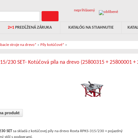
neprihlásený
2+1
PREDĹŽENÁ ZÁRUKA
KATALÓG NA STIAHNUTIE
KATA
bacie stroje na drevo*
»
Píly kotúčové*
»
15/230 SET- Kotúčová píla na drevo (25800315 + 25800001 +
na produkt
230 SET
sa skladá z kotúčovej píly na drevo Roxta RPKS-315/230 + pojazdný
čný stôl s podperami.