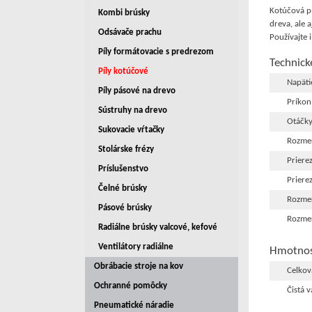
Kotúčová pí
Kombi brúsky
dreva, ale 
Odsávače prachu
Používajte 
Píly formátovacie s predrezom
Technick
Píly kotúčové
Napäti
Píly pásové na drevo
Príkon
Sústruhy na drevo
Otáčk
Sukovacie vŕtačky
Rozme
Stolárske frézy
Prierez
Príslušenstvo
Prierez
Čelné brúsky
Rozmer
Pásové brúsky
Rozmer
Radiálne brúsky valcové, kefové
Ventilátory radiálne
Hmotnos
Obrábacie stroje na kov
Celkov
Ochranné pomôcky
Čistá 
Pneumatické náradie