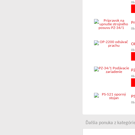
Ob
Pr
Ob
O
Ob
PZ
Ob
PS
Ob
Ďalšia ponuka z kategórie 