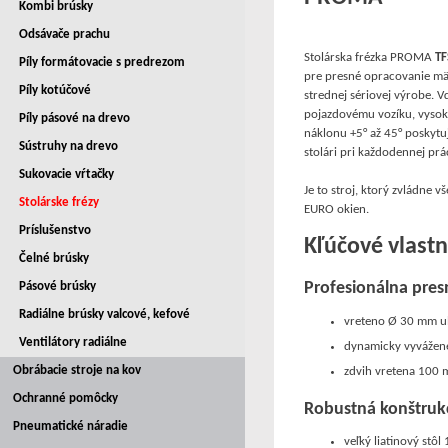
Kombi brúsky
Odsávače prachu
Stolárska frézka PROMA
T
Píly formátovacie s predrezom
pre presné opracovanie mäk
Píly kotúčové
strednej sériovej výrobe. V
pojazdovému vozíku, vyso
Píly pásové na drevo
náklonu +5° až 45° poskytuj
Sústruhy na drevo
stolári pri každodennej pr
Sukovacie vŕtačky
Je to stroj, ktorý zvládne 
Stolárske frézy
EURO okien.
Príslušenstvo
Kľúčové vlastn
Čelné brúsky
Profesionálna presn
Pásové brúsky
Radiálne brúsky valcové, kefové
vreteno Ø 30 mm u
Ventilátory radiálne
dynamicky vyvážené
Obrábacie stroje na kov
zdvih vretena 100 
Ochranné pomôcky
Robustná konštruk
Pneumatické náradie
veľký liatinový st