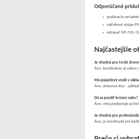
Odporúčané príslu
podávacie zariaden
valčekový stojan P
odsávač OP‑750, O
Najčastejšie o
Je vhodná pre tvrdé drev
Áno, konštrukcia aj výkon 
Má pojazdový vozík v zákl
Áno, dokonca dva – základ
Dá sa použiť brúsny valec
Áno, stroj podporuje aj br
Je vhodná pre profesioná
Áno, je navrhnutá pre kaž
Prečo si vybra