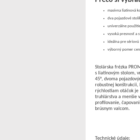
masívna liatinová 
dva pojazdové stolí
univerzálne použiti
vysoká presnosť a s
ideálna pre sériov
výborný pomer ce
Stolárska frézka PR
s liatinovým stolom,
45°, dvoma pojazdový
robustnej konštrukcii
rýchlostiam otáčok je 
truhlárstva a menšie
profilovanie, čapovani
brúsnym valcom.
Technické údaje: