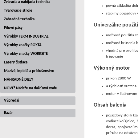
Zváracia a nabíjacia technika
pevná základňa
dol
Tvarovacie stroje
stabilný pojazdový
Zahradná technika
Univerzálne použit
Pílové pásy
možnosť použitia s
Výrobky FERM INDUSTRIAL
možnosť brúsenia
Výrobky značky ROXTA
vhodná pre profilov
Výrobky značky WORKSITE
frézovanie
Lasery čistiace
Výkonný motor
Mazivá, lepidlá a príslušenstvo
príkon 2800 W
NÁHRADNÉ DIELY
4 rýchlosti vreten
NOVÉ! Nádrže na dažďovú vodu
motor v liatinovom
Výpredaj
Obsah balenia
Bazár
pojazdový stolík (z
vodiace koľajnice, 
doraz, spojovací mat
príruba na odsávan