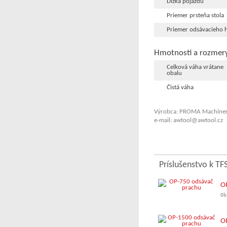
Dĺžka pojazdu
Priemer prsteňa stola
Priemer odsávacieho 
Hmotnosti a rozmer
Celková váha vrátane
obalu
Čistá váha
Výrobca: PROMA Machinery
e-mail: awtool@awtool.cz
Príslušenstvo k TF
O
Ob
O