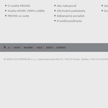
•
•
•
O značke PROMA
Ako nakupovať
Sp
•
•
•
Značky WORX, FERM a ďalšie
Obchodné podmienky
Do
•
•
PROMA vo svete
Reklamačný poriadok
•
Pravidlá používania
A
...
|
|
|
|
|
A
HOME
NOVINKY
AKCIE
SERVIS
KONTAKT
© 2008-2026 PROMA SK s.r.o., Lieskovská cesta 485/21, 960 01 Zvolen, Telefón: +421 45 55504