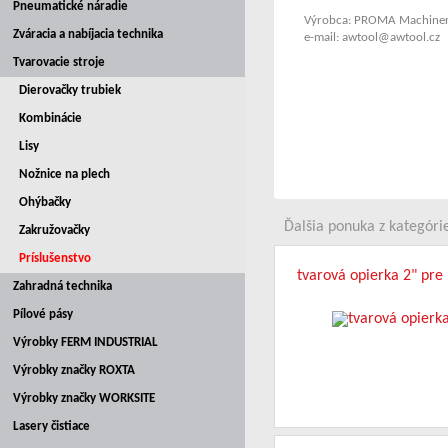
Pneumatické náradie
Výrobca: PROMA Machinery
Zváracia a nabíjacia technika
e-mail: awtool@awtool.cz
Tvarovacie stroje
Dierovačky trubiek
Kombinácie
Lisy
Nožnice na plech
Ohýbačky
Ďalšia ponuka z kategórie
Zakružovačky
Príslušenstvo
tvarová opierka 2" pr
Zahradná technika
Pílové pásy
Výrobky FERM INDUSTRIAL
Výrobky značky ROXTA
Výrobky značky WORKSITE
Lasery čistiace