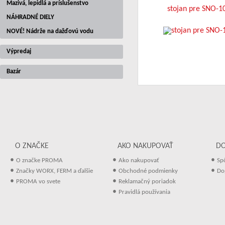
Mazivá, lepidlá a príslušenstvo
stojan pre SNO-1
NÁHRADNÉ DIELY
NOVÉ! Nádrže na dažďovú vodu
Výpredaj
Bazár
O ZNAČKE
AKO NAKUPOVAŤ
D
•
•
•
O značke PROMA
Ako nakupovať
Sp
•
•
•
Značky WORX, FERM a ďalšie
Obchodné podmienky
Do
•
•
PROMA vo svete
Reklamačný poriadok
•
Pravidlá používania