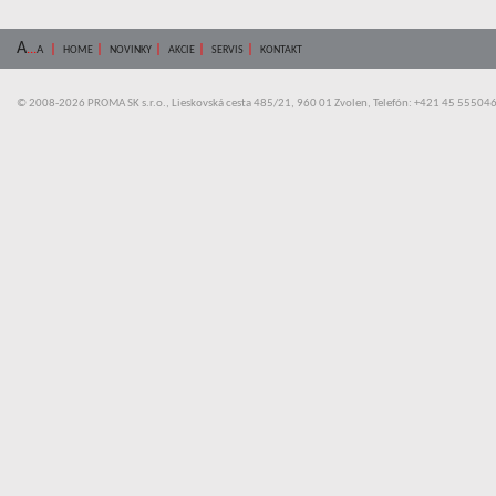
A
...
|
|
|
|
|
A
HOME
NOVINKY
AKCIE
SERVIS
KONTAKT
© 2008-2026 PROMA SK s.r.o., Lieskovská cesta 485/21, 960 01 Zvolen, Telefón: +421 45 55504