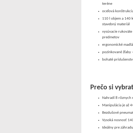
teréne
oceľová konštrukci
110 l objem a 140 k
stavebný materiál
vysúvacie rukoväte
predmetov
ergonomické madlá
pozinkované žľaby –
bohaté príslušenstv
Prečo si vybr
Nahradí 8 rôznych n
Manipulácia je až 4
Bezdušové pneumatik
Vysoká nosnosť 140 
Ideálny pre záhradu