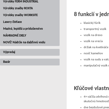
Výrobky FERM INDUSTRIAL
Výrobky značky ROXTA
8 funkcií v je
Výrobky značky WORKSITE
Lasery čistiace
klasický fúrik
Mazivá, lepidlá a príslušenstvo
transportný vozík
vozík na drevo
NÁHRADNÉ DIELY
vozík na vrecia
NOVÉ! Nádrže na dažďovú vodu
držiak na kvetináč
Výpredaj
nosič kameňov
vozík na sudy a val
Bazár
manipulačný vozík 
Kľúčové vlastn
4× väčšia zdvihová 
skutočnú hmotnosť
dve bezdušové pneum