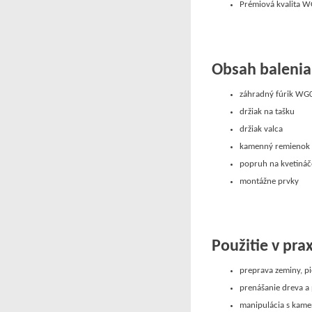
Prémiová kvalita 
Obsah balen
ia
záhradný fúrik W
držiak na tašku
držiak valca
kamenný remieno
popruh na kvetiná
montážne prvky
Použitie v prax
preprava zeminy, pi
prenášanie dreva a
manipulácia s kam