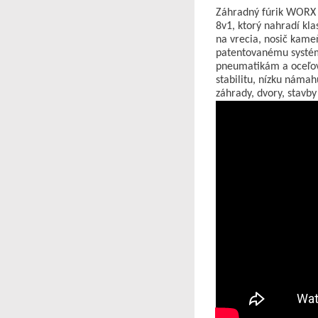
Záhradný fúrik WOR
8v1, ktorý nahradí klas
na vrecia, nosič kame
patentovanému systé
pneumatikám a oceľove
stabilitu, nízku námah
záhrady, dvory, stavby