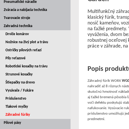
Pneumatické náradie
Zváracia a nabíjacia technika
Multifunkčný záhrad
klasický fúrik, trans
Tvarovacie stroje
nosič kameňov, vozí
Zahradná technika
na ťažké predmety
vyváženia, dvom b
Drviče konárov
robustnej oceľovej 
Nožnice na živý plot a trávu
práce v záhrade, na
Ostričky pílových reťazí
Píly reťazové
Robotické kosačky na trávu
Popis produkt
Strunové kosačky
Záhradný fúrik WORX
WG
Štiepačky na drevo
nahradiť až 8 rôznych nástr
Vysávače / Fukáre
skutočnú hmotnosť nákladu
aj ťažké bremená pôsobia ľ
Príslušenstvo
voči defektu poskytujú stab
Tlakové myčky
nafukovanie. Vysúvacie ru
príslušenstvo umožňujú je
Záhradné fúriky
predmetmi.
Pílové pásy