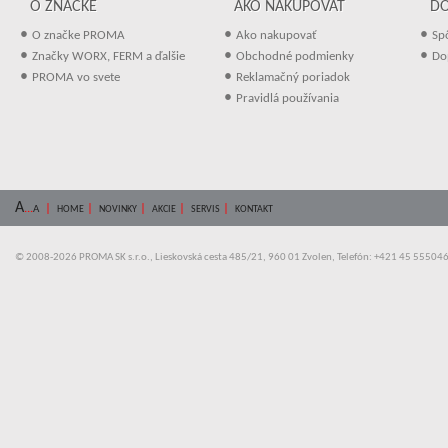
O ZNAČKE
AKO NAKUPOVAŤ
D
•
•
•
O značke PROMA
Ako nakupovať
Sp
•
•
•
Značky WORX, FERM a ďalšie
Obchodné podmienky
Do
•
•
PROMA vo svete
Reklamačný poriadok
•
Pravidlá používania
A
...
|
|
|
|
|
A
HOME
NOVINKY
AKCIE
SERVIS
KONTAKT
© 2008-2026 PROMA SK s.r.o., Lieskovská cesta 485/21, 960 01 Zvolen, Telefón: +421 45 55504