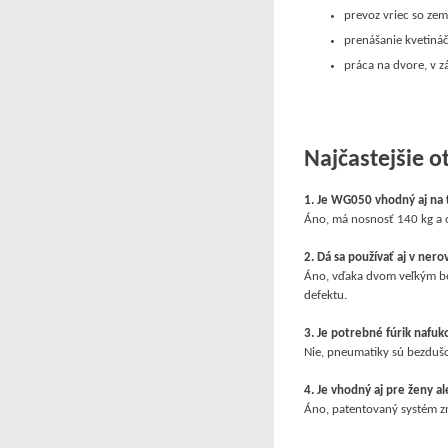
prevoz vriec so ze
prenášanie kvetiná
práca na dvore, v z
Najčastejšie o
1. Je WG050 vhodný aj na 
Áno, má nosnosť 140 kg a 
2. Dá sa používať aj v ne
Áno, vďaka dvom veľkým 
defektu.
3. Je potrebné fúrik nafu
Nie, pneumatiky sú bezduš
4. Je vhodný aj pre ženy al
Áno, patentovaný systém z