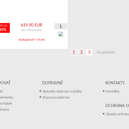
619,90 EUR
90,01
-10%
503,98 bez DPH
dostupnosť 7-14 dní
1
2
3
43 položiek
POVAŤ
DOPRAVNÉ
KONTAKTY
•
•
ať
Spôsoby dopravy a platby
Kontakty
•
odmienky
Doprava zadarmo
oriadok
OCHRANA O
ívania
•
Zásady ochran