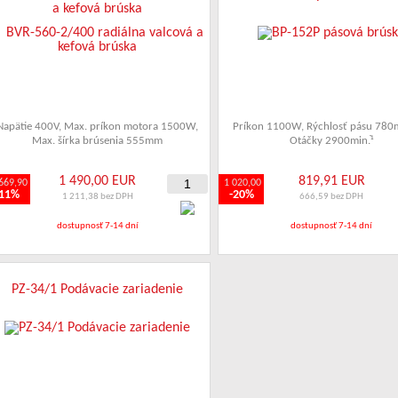
a kefová brúska
Napätie 400V
,
Max. príkon motora 1500W
,
Príkon 1100W
,
Rýchlosť pásu 780
Max. šírka brúsenia 555mm
Otáčky 2900min.ֿ¹
1 490,00 EUR
819,91 EUR
669,90
1 020,00
-11%
-20%
1 211,38 bez DPH
666,59 bez DPH
dostupnosť 7-14 dní
dostupnosť 7-14 dní
PZ-34/1 Podávacie zariadenie