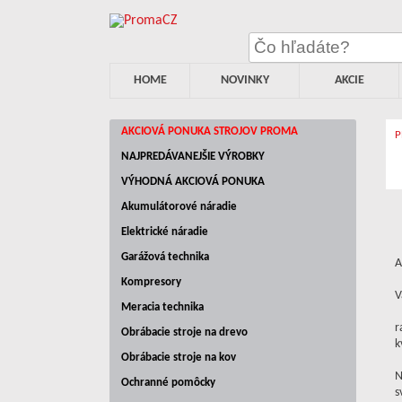
HOME
NOVINKY
AKCIE
AKCIOVÁ PONUKA STROJOV PROMA
NAJPREDÁVANEJŠIE VÝROBKY
VÝHODNÁ AKCIOVÁ PONUKA
Akumulátorové náradie
Elektrické náradie
Garážová technika
A
Kompresory
V
Meracia technika
r
Obrábacie stroje na drevo
k
Obrábacie stroje na kov
N
Ochranné pomôcky
s