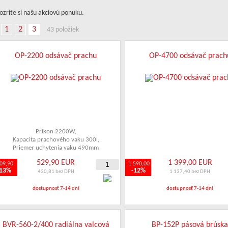
ozrite si našu akciovú ponuku.
1
2
3
43 položiek
OP-2200 odsávač prachu
OP-4700 odsávač prach
Príkon 2200W
,
Kapacita prachového vaku 300l
,
Priemer uchytenia vaku 490mm
529,90 EUR
1 399,00 EUR
09,90
1 590,00
-13%
-12%
430,81 bez DPH
1 137,40 bez DPH
dostupnosť 7-14 dní
dostupnosť 7-14 dní
BVR-560-2/400 radiálna valcová
BP-152P pásová brúsk