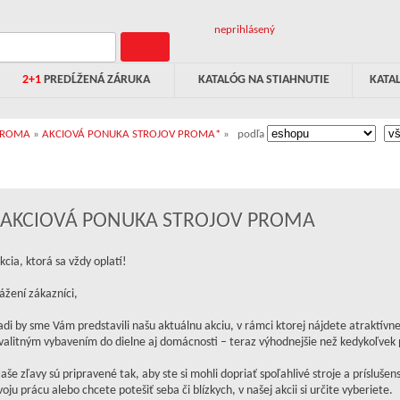
neprihlásený
2+1
PREDĹŽENÁ ZÁRUKA
KATALÓG NA STIAHNUTIE
KATA
PROMA
»
AKCIOVÁ PONUKA STROJOV PROMA*
»
podľa
AKCIOVÁ PONUKA STROJOV PROMA
kcia, ktorá sa vždy oplatí!
ážení zákazníci,
adi by sme Vám predstavili našu aktuálnu akciu, v rámci ktorej nájdete atraktívn
valitným vybavením do dielne aj domácnosti – teraz výhodnejšie než kedykoľvek
aše zľavy sú pripravené tak, aby ste si mohli dopriať spoľahlivé stroje a príslušen
voju prácu alebo chcete potešiť seba či blízkych, v našej akcii si určite vyberiete.