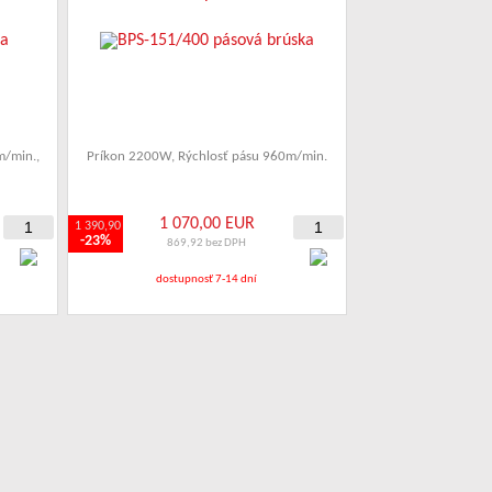
m/min.
,
Príkon 2200W
,
Rýchlosť pásu 960m/min.
1 070,00 EUR
1 390,90
-23%
869,92 bez DPH
dostupnosť 7-14 dní