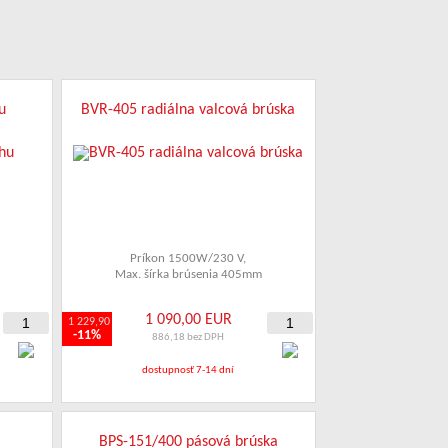
u
BVR-405 radiálna valcová brúska
Príkon 1500W/230 V
,
Max. šírka brúsenia 405mm
1 090,00 EUR
1 229,90
-11%
886,18 bez DPH
dostupnosť 7-14 dní
a
BPS-151/400 pásová brúska