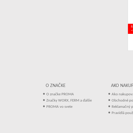
6
O ZNAČKE
AKO NAKU
•
•
O značke PROMA
Ako nakupov
•
•
Značky WORX, FERM a ďalšie
Obchodné p
•
•
PROMA vo svete
Reklamačný p
•
Pravidlá použ