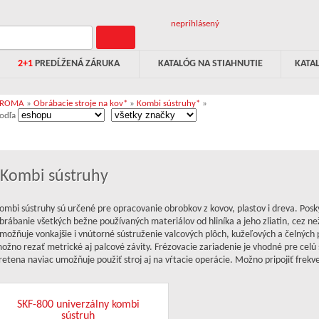
neprihlásený
2+1
PREDĹŽENÁ ZÁRUKA
KATALÓG NA STIAHNUTIE
KATA
PROMA
»
Obrábacie stroje na kov*
»
Kombi sústruhy*
»
odľa
Kombi sústruhy
ombi sústruhy sú určené pre opracovanie obrobkov z kovov, plastov i dreva. Po
brábanie všetkých bežne používaných materiálov od hliníka a jeho zliatin, cez ne
možňuje vonkajšie i vnútorné sústruženie valcových plôch, kužeľových a čelných p
ožno rezať metrické aj palcové závity. Frézovacie zariadenie je vhodné pre celú 
retena naviac umožňuje použiť stroj aj na vŕtacie operácie. Možno pripojiť frek
SKF-800 univerzálny kombi
sústruh