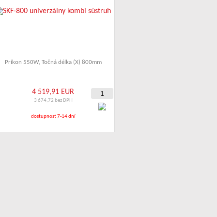
Príkon 550W
,
Točná délka (X) 800mm
4 519,91 EUR
3 674,72 bez DPH
dostupnosť 7-14 dní