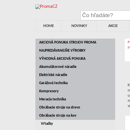
HOME
NOVINKY
AKCIE
AKCIOVÁ PONUKA STROJOV PROMA
p
NAJPREDÁVANEJŠIE VÝROBKY
VÝHODNÁ AKCIOVÁ PONUKA
Akumulátorové náradie
Elektrické náradie
Garážová technika
K
o
Kompresory
u
Meracia technika
m
v
Obrábacie stroje na drevo
Obrábacie stroje na kov
Vŕtačky