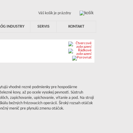
Váš košík je prázdny
LÓG INDUSTRY
SERVIS
KONTAKT
skytujú vhodné rezné podmienky pre hospodárne
železné kovy, až po ocele vysokej pevnosti. Sústruh
lôch, zapichovanie, upichovanie, vŕtanie a pod. Na stroji
škálu bežných frézovacích operácií. Široký rozsah otáčok
venčný menič pre plynulú zmenu otáčok.