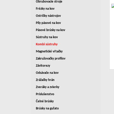
Obrubovacie stroje
Frézky na kov
Ostričky nástrojov
Píly pásové na kov
Pásové brúsky na kov
Sústruhy na kov
Kombi sústruhy
Magnetické vŕtačky
Zakružovačky profilov
Závitorezy
Odsávače na kov
Zrážačky hrán
Zveráky a zvierky
Príslušenstvo
Čelné brúsky
Brúsky na guľato