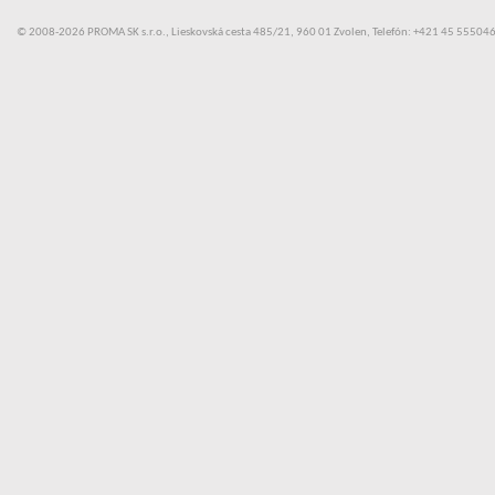
© 2008-2026 PROMA SK s.r.o., Lieskovská cesta 485/21, 960 01 Zvolen, Telefón: +421 45 55504