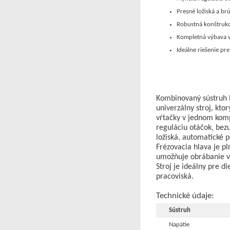
Presné ložiská a b
Robustná konštruk
Kompletná výbava 
Ideálne riešenie p
Kombinovaný sústru
univerzálny stroj, ktor
vŕtačky v jednom kom
reguláciu otáčok, bez
ložiská, automatické 
Frézovacia hlava je pl
umožňuje obrábanie v 
Stroj je ideálny pre d
pracoviská.
Technické údaje:
Sústruh
Napätie