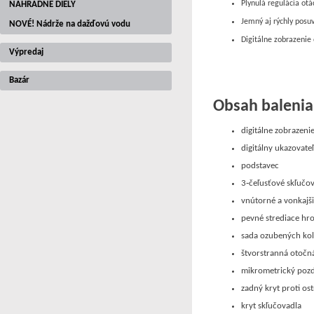
Plynulá regulácia ot
NÁHRADNÉ DIELY
Jemný aj rýchly posu
NOVÉ! Nádrže na dažďovú vodu
Digitálne zobrazenie 
Výpredaj
Bazár
Obsah balenia
digitálne zobrazeni
digitálny ukazovate
podstavec
3‑čeľusťové skľuč
vnútorné a vonkajš
pevné strediace hr
sada ozubených kol
štvorstranná otočn
mikrometrický poz
zadný kryt proti os
kryt skľučovadla