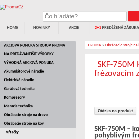
HOME
NOVINKY
AKCIE
2+1
PREDĹŽENÁ ZÁRUKA
PROMA
»
Obrábacie stroje na
AKCIOVÁ PONUKA STROJOV PROMA
NAJPREDÁVANEJŠIE VÝROBKY
SKF-750M K
VÝHODNÁ AKCIOVÁ PONUKA
frézovacím 
Akumulátorové náradie
Elektrické náradie
Garážová technika
Kompresory
Meracia technika
Otázka na produkt
Obrábacie stroje na drevo
Obrábacie stroje na kov
SKF‑750M – k
Vŕtačky
pohyblivým fr