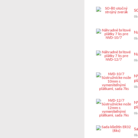
SO
Ob
Ná
Ob
Ná
Ob
N
pl
Ob
N
pl
Ob
Sa
Ob