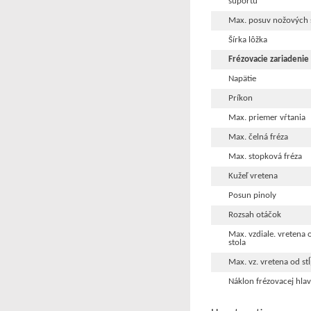
suportu
Max. posuv nožových 
Šírka lôžka
Frézovacie zariadenie
Napätie
Príkon
Max. priemer vŕtania
Max. čelná fréza
Max. stopková fréza
Kužeľ vretena
Posun pinoly
Rozsah otáčok
Max. vzdiale. vretena 
stola
Max. vz. vretena od st
Náklon frézovacej hla