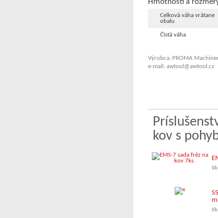
Hmotnosti a rozmer
Celková váha vrátane
obalu
Čistá váha
Výrobca: PROMA Machinery
e-mail: awtool@awtool.cz
Príslušens
kov s pohy
EM
Ob
SS
m
Ob