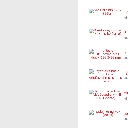
Sa
Ob
Kl
Ob
vŕ
Ob
rý
Ob
tŕ
Ob
sa
Ob