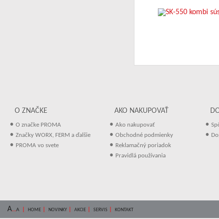
O ZNAČKE
AKO NAKUPOVAŤ
D
•
•
•
O značke PROMA
Ako nakupovať
Sp
•
•
•
Značky WORX, FERM a ďalšie
Obchodné podmienky
Do
•
•
PROMA vo svete
Reklamačný poriadok
•
Pravidlá používania
A
...
|
|
|
|
|
A
HOME
NOVINKY
AKCIE
SERVIS
KONTAKT