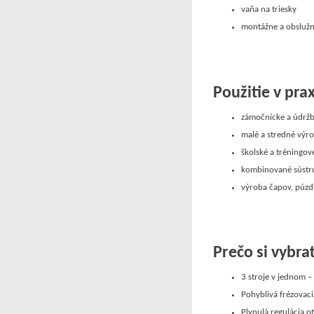
vaňa na triesky
montážne a obslužn
Použitie v prax
zámočnícke a údržb
malé a stredné výr
školské a tréningo
kombinované sústru
výroba čapov, púzdi
Prečo si vybr
3 stroje v jednom –
Pohyblivá frézovaci
Plynulá regulácia 