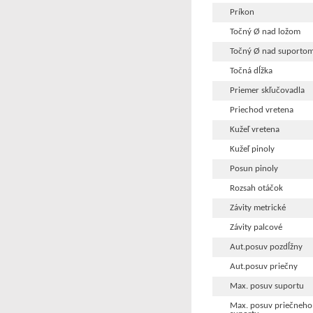
Príkon
Točný Ø nad ložom
Točný Ø nad suporto
Točná dĺžka
Priemer skľučovadla
Priechod vretena
Kužeľ vretena
Kužeľ pinoly
Posun pinoly
Rozsah otáčok
Závity metrické
Závity palcové
Aut.posuv pozdĺžny
Aut.posuv priečny
Max. posuv suportu
Max. posuv priečneho