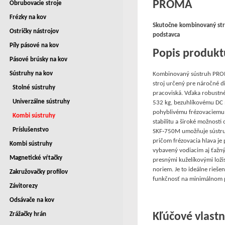
PROMA
Obrubovacie stroje
Frézky na kov
Skutočne kombinovaný str
Ostričky nástrojov
podstavca
Píly pásové na kov
Popis produk
Pásové brúsky na kov
Sústruhy na kov
Kombinovaný sústruh P
stroj určený pre náročné d
Stolné sústruhy
pracoviská. Vďaka robustn
Univerzálne sústruhy
532 kg, bezuhlíkovému DC m
pohyblivému frézovaciemu 
Kombi sústruhy
stabilitu a široké možnost
Príslušenstvo
SKF‑750M umožňuje sústružen
pričom frézovacia hlava je 
Kombi sústruhy
vybavený vodiacim aj ťažn
Magnetické vŕtačky
presnými kuželíkovými lož
noriem. Je to ideálne rieše
Zakružovačky profilov
funkčnosť na minimálnom p
Závitorezy
Odsávače na kov
Zrážačky hrán
Kľúčové vlast