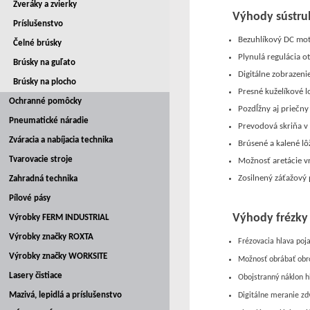
Zveráky a zvierky
Výhody sústru
Príslušenstvo
Bezuhlíkový DC mot
Čelné brúsky
Plynulá regulácia 
Brúsky na guľato
Digitálne zobrazen
Brúsky na plocho
Presné kuželíkové 
Ochranné pomôcky
Pozdĺžny aj priečn
Pneumatické náradie
Prevodová skriňa v 
Zváracia a nabíjacia technika
Brúsené a kalené l
Tvarovacie stroje
Možnosť aretácie v
Zosilnený záťažový
Zahradná technika
Pílové pásy
Výhody frézky
Výrobky FERM INDUSTRIAL
Výrobky značky ROXTA
Frézovacia hlava poj
Výrobky značky WORKSITE
Možnosť obrábať obr
Lasery čistiace
Obojstranný náklon h
Mazivá, lepidlá a príslušenstvo
Digitálne meranie zd