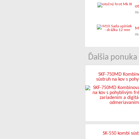
ot
Ob
M1
Ob
Ďalšia ponuka 
SKF-750MD Kombin
sústruh na kov s poh
frézovacím zariade
digitálnym odmeria
SK-550 kombi sús