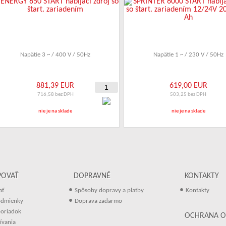
Napätie 3 ~ / 400 V / 50Hz
Napätie 1 ~ / 230 V / 50Hz
881,39 EUR
619,00 EUR
716,58 bez DPH
503,25 bez DPH
nie je na sklade
nie je na sklade
POVAŤ
DOPRAVNÉ
KONTAKTY
•
•
ať
Spôsoby dopravy a platby
Kontakty
•
odmienky
Doprava zadarmo
oriadok
OCHRANA O
ívania