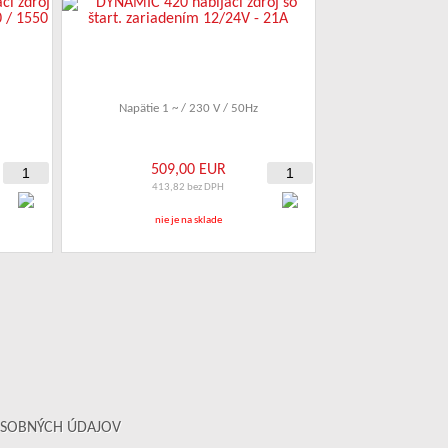
Napätie 1 ~ / 230 V / 50Hz
509,00 EUR
413,82 bez DPH
nie je na sklade
SOBNÝCH ÚDAJOV