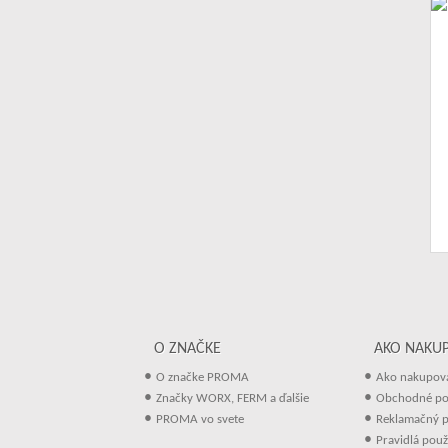
O ZNAČKE
AKO NAKU
•
•
O značke PROMA
Ako nakupov
•
•
Značky WORX, FERM a ďalšie
Obchodné p
•
•
PROMA vo svete
Reklamačný p
•
Pravidlá použ