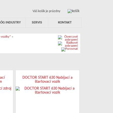
Váš košík je prázdny
LÓG INDUSTRY
SERVIS
KONTAKT
e vozíky*
»
ací
DOCTOR START 630 Nabíjací a
ím
štartovací vozík