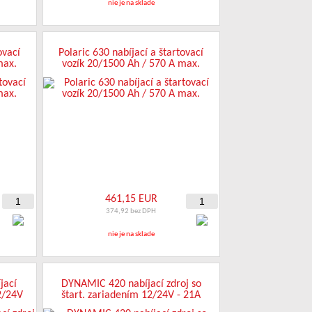
nie je na sklade
ovací
Polaric 630 nabíjací a štartovací
max.
vozík 20/1500 Ah / 570 A max.
461,15 EUR
374,92 bez DPH
nie je na sklade
jací
DYNAMIC 420 nabíjací zdroj so
12/24V
štart. zariadením 12/24V - 21A