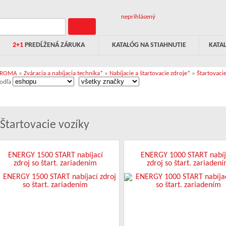
neprihlásený
2+1
PREDĹŽENÁ ZÁRUKA
KATALÓG NA STIAHNUTIE
KATA
PROMA
»
Zváracia a nabíjacia technika*
»
Nabíjacie a štartovacie zdroje*
»
Štartovaci
odľa
Štartovacie vozíky
ENERGY 1500 START nabíjací
ENERGY 1000 START nabíj
zdroj so štart. zariadením
zdroj so štart. zariaden