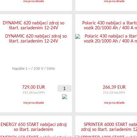
nie je na sklade
nie je na sklade
DYNAMIC 620 nabíjací zdroj so
Polaric 430 nabíjací a štart
štart. zariadením 12-24V
vozík 20/1000 Ah / 400 A 
Napätie 1 ~ / 230 V / 50Hz
729,00 EUR
266,39 EUR
592,68 bez DPH
216,58 bez DPH
nie je na sklade
nie je na sklade
ENERGY 650 START nabíjací zdroj
SPRINTER 6000 START nabí
so štart. zariadením
zdroj so štart. zariadením 
20 / 1550 Ah