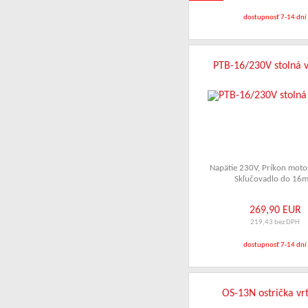
dostupnosť 7-14 dní
PTB-16/230V stolná 
Napätie 230V
,
Príkon mot
Skľučovadlo do 16
269,90 EUR
219,43 bez DPH
dostupnosť 7-14 dní
OS-13N ostrička vr