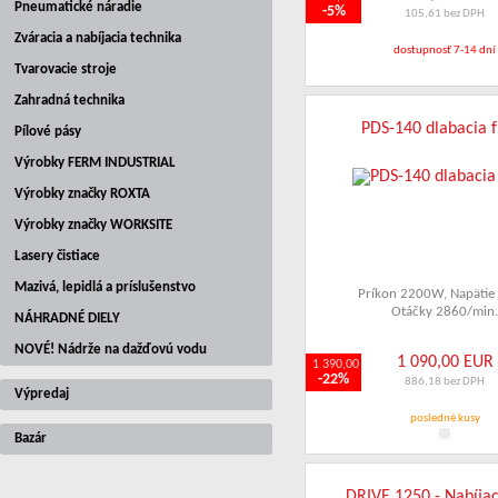
Pneumatické náradie
-5%
105,61 bez DPH
Zváracia a nabíjacia technika
dostupnosť 7-14 dní
Tvarovacie stroje
Zahradná technika
PDS-140 dlabacia 
Pílové pásy
Výrobky FERM INDUSTRIAL
Výrobky značky ROXTA
Výrobky značky WORKSITE
Lasery čistiace
Mazivá, lepidlá a príslušenstvo
Príkon 2200W
,
Napätie
Otáčky 2860/min
NÁHRADNÉ DIELY
NOVÉ! Nádrže na dažďovú vodu
1 090,00 EUR
1 390,00
-22%
886,18 bez DPH
Výpredaj
posledné kusy
Bazár
DRIVE 1250 - Nabíjac