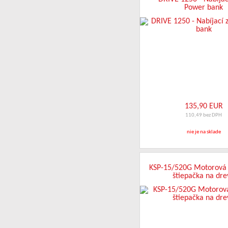
Power bank
135,90 EUR
110,49 bez DPH
nie je na sklade
KSP-15/520G Motorová 
štiepačka na dre