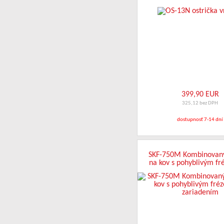
399,90 EUR
325,12 bez DPH
dostupnosť 7-14 dní
SKF-750M Kombinovaný
na kov s pohyblivým f
zariadením