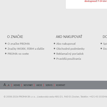
dostupnosť 7-14 dní
O ZNAČKE
AKO NAKUPOVAŤ
D
•
•
•
O značke PROMA
Ako nakupovať
Sp
•
•
•
Značky WORX, FERM a ďalšie
Obchodné podmienky
Do
•
•
PROMA vo svete
Reklamačný poriadok
•
Pravidlá používania
A
...
|
|
|
|
|
A
HOME
NOVINKY
AKCIE
SERVIS
KONTAKT
© 2008-2026 PROMA SK s.r.o., Lieskovská cesta 485/21, 960 01 Zvolen, Telefón: +421 45 55504