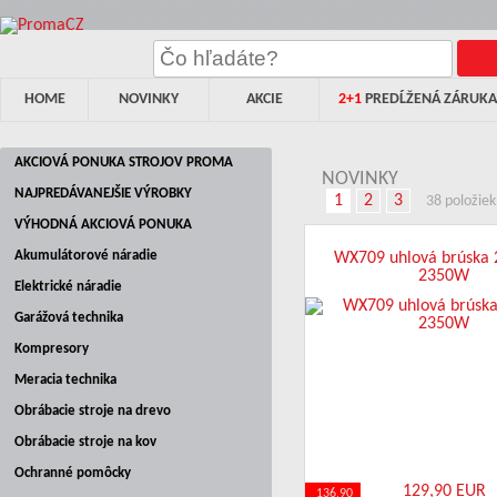
HOME
NOVINKY
AKCIE
2+1
PREDĹŽENÁ ZÁRUKA
AKCIOVÁ PONUKA STROJOV PROMA
NOVINKY
NAJPREDÁVANEJŠIE VÝROBKY
1
2
3
38 položiek
VÝHODNÁ AKCIOVÁ PONUKA
Akumulátorové náradie
WX709 uhlová brúska
2350W
Elektrické náradie
Garážová technika
Kompresory
Meracia technika
Obrábacie stroje na drevo
Obrábacie stroje na kov
Ochranné pomôcky
129,90 EUR
136,90